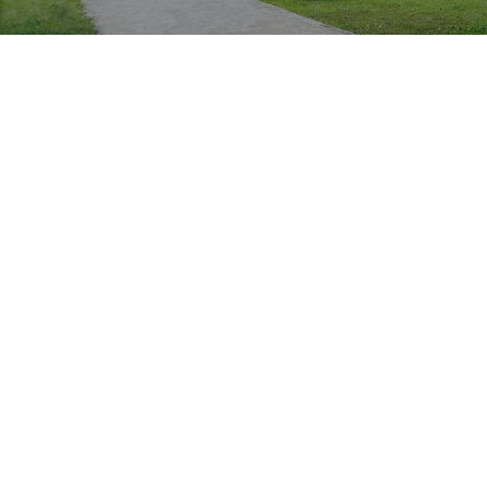
BB
Kishan
About
Posts
Comments