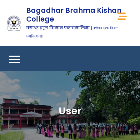
Bagadhar Brahma Kishan
College
बगाधर ब्रह्म किसान फरायसालिमा | বগাধৰ ব্ৰহ্ম কিষাণ
মহাবিদ্যালয়
User